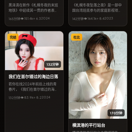
黑泽清在新作《札幌冬夜的末班
《札幌冬夜坠落之夜》是一部中
地铁》中延续其一贯的作者表
国台湾班底参与的家庭影视项
达：故事发生在英国，以家庭为
目，宫崎骏任导演。主演阵容含
2024
2023
👁
151.4
k
⭐
6.3
👁
164.1
k
⭐
8.4
165分钟
142分钟
外壳，探讨信任与救赎。邓超、
苍井优、长泽雅美、金高银，讲
玄彬领衔主演，12月13日起可在
述一群人在偶然事件中彼此牵连
网络平台收看全片。影片口碑强
的命运。12月13日公开放映与上
调视听质感与人文关怀，关键词
线后，持续收获讨论；适合按
完结
杜比
包含「家庭电影」「英国取景」
「家庭」「宫崎骏」「苍井优」
「黑泽清作品」。
等关键词检索到的观众深度观
看。
132分钟
我们在首尔错过的海边日落
若你在找2024年前后上线的青
春片，《我们在首尔错过的海边
日落》值得放入片单。导演金基
2024
👁
83.9
k
⭐
8.2
132分钟
德携手菅田将晖、李政宰等共同
完成，上映档期2月7日。简介层
面，本片将都市缝隙里的温情与
170分钟
悬念结合，地区气质贴近英国当
代生活，亦适合作为同城影迷检
横滨港的平行站台
索的长尾片目。