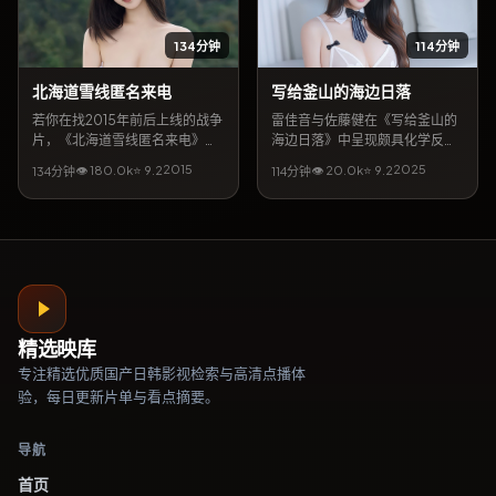
观看。
134分钟
114分钟
北海道雪线匿名来电
写给釜山的海边日落
若你在找2015年前后上线的战争
雷佳音与佐藤健在《写给釜山的
片，《北海道雪线匿名来电》值
海边日落》中呈现颇具化学反应
得放入片单。导演杨德昌遗风工
的对手戏，导演朴赞郁以英国城
2015
2025
👁
180.0
k
⭐
9.2
👁
20.0
k
⭐
9.2
134分钟
114分钟
作室携手朴信惠、桥本环奈等共
市景观为背景，包裹一则关于遗
同完成，上映档期2月24日。简
忘与重逢的故事。类型标签以青
介层面，本片将都市缝隙里的温
春为主，2025年9月25日释出后
情与悬念结合，地区气质贴近美
常被影评提及「镜头克制、情绪
国当代生活，亦适合作为同城影
浓烈」。若关注日韩及华语合拍
迷检索的长尾片目。
脉络，本片亦出现在相关专题推
荐列表中。
精选映库
专注
精选优质国产日韩影视
检索与高清点播体
验，每日更新片单与看点摘要。
导航
首页