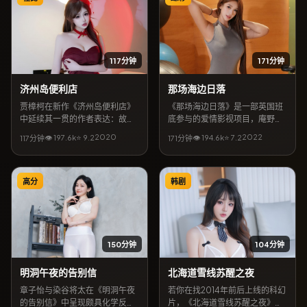
117分钟
171分钟
济州岛便利店
那场海边日落
贾樟柯在新作《济州岛便利店》
《那场海边日落》是一部英国班
中延续其一贯的作者表达：故事
底参与的爱情影视项目，庵野秀
发生在中国大陆，以战争为外
明任导演。主演阵容含全智贤、
2020
2022
👁
197.6
k
⭐
9.2
👁
194.6
k
⭐
7.2
117分钟
171分钟
壳，探讨信任与救赎。菅田将
金高银、桥本环奈，讲述一群人
晖、刘亚仁领衔主演，4月23日
在偶然事件中彼此牵连的命运。
起可在网络平台收看全片。影片
3月3日公开放映与上线后，持续
口碑强调视听质感与人文关怀，
收获讨论；适合按「爱情」「庵
高分
韩剧
关键词包含「战争电影」「中国
野秀明」「全智贤」等关键词检
大陆取景」「贾樟柯作品」。
索到的观众深度观看。
150分钟
104分钟
明洞午夜的告别信
北海道雪线苏醒之夜
章子怡与染谷将太在《明洞午夜
若你在找2014年前后上线的科幻
的告别信》中呈现颇具化学反应
片，《北海道雪线苏醒之夜》值