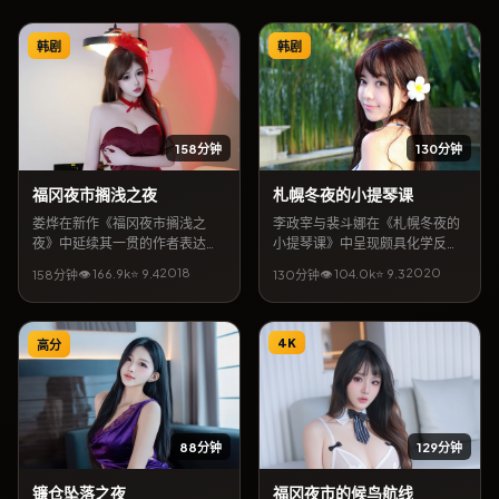
韩剧
韩剧
158分钟
130分钟
福冈夜市搁浅之夜
札幌冬夜的小提琴课
娄烨在新作《福冈夜市搁浅之
李政宰与裴斗娜在《札幌冬夜的
夜》中延续其一贯的作者表达：
小提琴课》中呈现颇具化学反应
故事发生在韩国，以战争为外
的对手戏，导演李沧东以韩国城
2018
2020
👁
166.9
k
⭐
9.4
👁
104.0
k
⭐
9.3
158分钟
130分钟
壳，探讨信任与救赎。易烊千
市景观为背景，包裹一则关于遗
玺、孙艺珍领衔主演，11月1日起
忘与重逢的故事。类型标签以文
可在网络平台收看全片。影片口
艺为主，2020年6月20日释出
碑强调视听质感与人文关怀，关
后常被影评提及「镜头克制、情
4K
高分
键词包含「战争电影」「韩国取
绪浓烈」。若关注日韩及华语合
景」「娄烨作品」。
拍脉络，本片亦出现在相关专题
推荐列表中。
88分钟
129分钟
镰仓坠落之夜
福冈夜市的候鸟航线