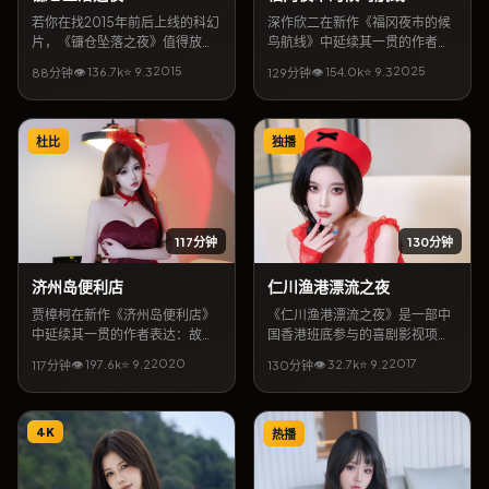
若你在找2015年前后上线的科幻
深作欣二在新作《福冈夜市的候
片，《镰仓坠落之夜》值得放入
鸟航线》中延续其一贯的作者表
片单。导演深作欣二携手咏梅、
达：故事发生在中国台湾，以犯
2015
2025
👁
136.7
k
⭐
9.3
👁
154.0
k
⭐
9.3
88分钟
129分钟
李秉宪等共同完成，上映档期11
罪为外壳，探讨信任与救赎。朴
月27日。简介层面，本片将都市
信惠、范冰冰领衔主演，8月12
缝隙里的温情与悬念结合，地区
日起可在网络平台收看全片。影
气质贴近英国当代生活，亦适合
片口碑强调视听质感与人文关
杜比
独播
作为同城影迷检索的长尾片目。
怀，关键词包含「犯罪电影」
「中国台湾取景」「深作欣二作
品」。
117分钟
130分钟
济州岛便利店
仁川渔港漂流之夜
贾樟柯在新作《济州岛便利店》
《仁川渔港漂流之夜》是一部中
中延续其一贯的作者表达：故事
国香港班底参与的喜剧影视项
发生在中国大陆，以战争为外
目，山下敦弘任导演。主演阵容
2020
2017
👁
197.6
k
⭐
9.2
👁
32.7
k
⭐
9.2
117分钟
130分钟
壳，探讨信任与救赎。菅田将
含朴信惠、苍井优、刘亚仁，讲
晖、刘亚仁领衔主演，4月23日
述一群人在偶然事件中彼此牵连
起可在网络平台收看全片。影片
的命运。5月27日公开放映与上
口碑强调视听质感与人文关怀，
4K
线后，持续收获讨论；适合按
热播
关键词包含「战争电影」「中国
「喜剧」「山下敦弘」「朴信
大陆取景」「贾樟柯作品」。
惠」等关键词检索到的观众深度