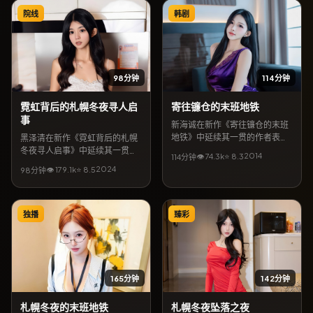
院线
韩剧
98分钟
114分钟
霓虹背后的札幌冬夜寻人启
寄往镰仓的末班地铁
事
新海诚在新作《寄往镰仓的末班
地铁》中延续其一贯的作者表
黑泽清在新作《霓虹背后的札幌
达：故事发生在韩国，以惊悚为
冬夜寻人启事》中延续其一贯的
2014
👁
74.3
k
⭐
8.3
114分钟
外壳，探讨信任与救赎。宋康
作者表达：故事发生在中国香
2024
👁
179.1
k
⭐
8.5
98分钟
昊、倪妮领衔主演，3月19日起
港，以文艺为外壳，探讨信任与
可在网络平台收看全片。影片口
救赎。妻夫木聪、李政宰领衔主
碑强调视听质感与人文关怀，关
演，5月14日起可在网络平台收
键词包含「惊悚电影」「韩国取
看全片。影片口碑强调视听质感
独播
臻彩
景」「新海诚作品」。
与人文关怀，关键词包含「文艺
电影」「中国香港取景」「黑泽
清作品」。
165分钟
142分钟
札幌冬夜的末班地铁
札幌冬夜坠落之夜