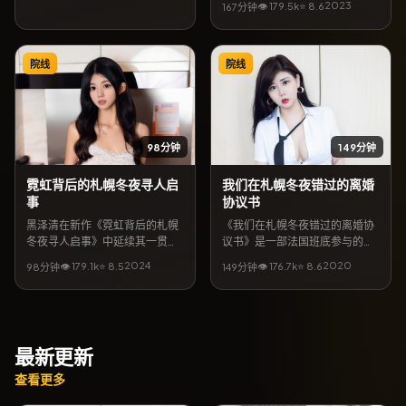
2023
👁
179.5
k
⭐
8.6
167分钟
珍、染谷将太等共同完成，上映
档期12月18日。简介层面，本片
将都市缝隙里的温情与悬念结
合，地区气质贴近美国当代生
院线
院线
活，亦适合作为同城影迷检索的
长尾片目。
98分钟
149分钟
霓虹背后的札幌冬夜寻人启
我们在札幌冬夜错过的离婚
事
协议书
黑泽清在新作《霓虹背后的札幌
《我们在札幌冬夜错过的离婚协
冬夜寻人启事》中延续其一贯的
议书》是一部法国班底参与的战
作者表达：故事发生在中国香
争影视项目，奉俊昊任导演。主
2024
2020
👁
179.1
k
⭐
8.5
👁
176.7
k
⭐
8.6
98分钟
149分钟
港，以文艺为外壳，探讨信任与
演阵容含宋康昊、吉泽亮、染谷
救赎。妻夫木聪、李政宰领衔主
将太，讲述一群人在偶然事件中
演，5月14日起可在网络平台收
彼此牵连的命运。4月11日公开放
看全片。影片口碑强调视听质感
映与上线后，持续收获讨论；适
与人文关怀，关键词包含「文艺
合按「战争」「奉俊昊」「宋康
最新更新
电影」「中国香港取景」「黑泽
昊」等关键词检索到的观众深度
清作品」。
观看。
查看更多