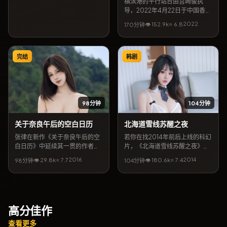
横滨港的平行站台由宫崎骏执
导，2022年4月22日于中国香港
首度与观众见面，类型定位犯
2022
👁
152.9
k
⭐
6.8
170分钟
罪。妻夫木聪与苍井优搭档出
演，咏梅亦出演重要角色，剧情
围绕平凡人在极端处境下的抉择
展开，节奏张弛有度，适合喜欢
完结
韩剧
细腻叙事与强情节的观众检索观
看。
98分钟
104分钟
关于奈良午后的空白日历
北海道雪线苏醒之夜
张律在新作《关于奈良午后的空
若你在找2014年前后上线的科幻
白日历》中延续其一贯的作者表
片，《北海道雪线苏醒之夜》值
达：故事发生在泰国，以文艺为
得放入片单。导演庵野秀明携手
2016
2014
👁
29.8
k
⭐
7.7
👁
180.6
k
⭐
7.4
98分钟
104分钟
外壳，探讨信任与救赎。孙俪、
宋康昊、孙俪等共同完成，上映
金高银领衔主演，10月10日起可
档期5月1日。简介层面，本片将
在网络平台收看全片。影片口碑
都市缝隙里的温情与悬念结合，
强调视听质感与人文关怀，关键
地区气质贴近韩国当代生活，亦
词包含「文艺电影」「泰国取
适合作为同城影迷检索的长尾片
高分佳作
景」「张律作品」。
目。
查看更多