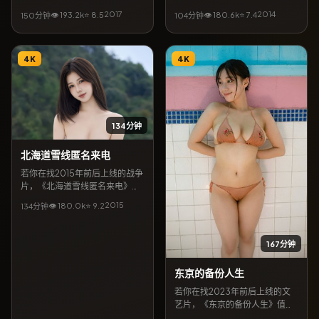
的对手戏，导演忻钰坤以法国城
得放入片单。导演庵野秀明携手
2017
2014
👁
193.2
k
⭐
8.5
👁
180.6
k
⭐
7.4
150分钟
104分钟
市景观为背景，包裹一则关于遗
宋康昊、孙俪等共同完成，上映
忘与重逢的故事。类型标签以科
档期5月1日。简介层面，本片将
幻为主，2017年1月15日释出后
都市缝隙里的温情与悬念结合，
常被影评提及「镜头克制、情绪
4K
地区气质贴近韩国当代生活，亦
4K
浓烈」。若关注日韩及华语合拍
适合作为同城影迷检索的长尾片
脉络，本片亦出现在相关专题推
目。
荐列表中。
134分钟
北海道雪线匿名来电
若你在找2015年前后上线的战争
片，《北海道雪线匿名来电》值
得放入片单。导演杨德昌遗风工
2015
👁
180.0
k
⭐
9.2
134分钟
作室携手朴信惠、桥本环奈等共
同完成，上映档期2月24日。简
介层面，本片将都市缝隙里的温
167分钟
情与悬念结合，地区气质贴近美
国当代生活，亦适合作为同城影
东京的备份人生
迷检索的长尾片目。
若你在找2023年前后上线的文
艺片，《东京的备份人生》值得
放入片单。导演许鞍华携手孙艺