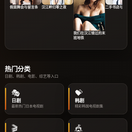
假面舞会与留言条
汉江畔归零之夜
二手书店与故人
我们在汉江错过的末
班地铁
热门分类
日剧、韩剧、电影、综艺等入口
🎭
💝
日剧
韩剧
最新热门日本电视剧
精彩韩国电视剧集
🎬
🎪